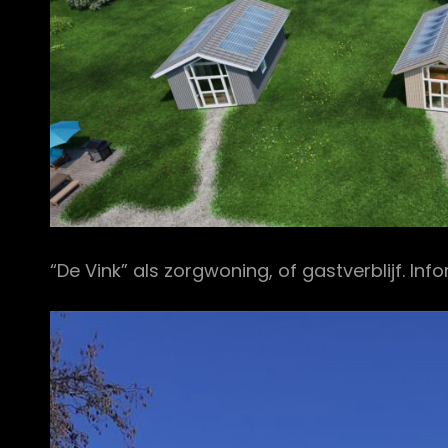
“De Vink” als zorgwoning, of gastverblijf. I