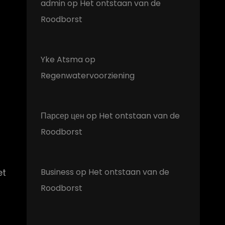
admin
op
Het ontstaan van de
Roodborst
Yke Atsma
op
Regenwatervoorziening
Парсер цен
op
Het ontstaan van de
Roodborst
et
Business
op
Het ontstaan van de
Roodborst